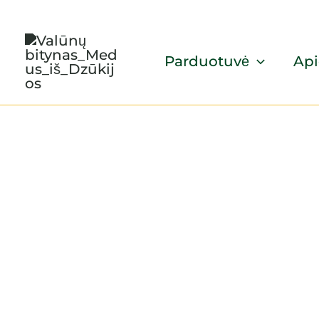
Pereiti
prie
Parduotuvė
Api
turinio