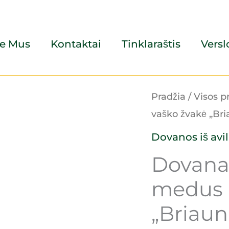
e Mus
Kontaktai
Tinklaraštis
Vers
Pradžia
/
Visos p
vaško žvakė „Br
Dovanos iš avil
Dovana i
medus i
„Briaun