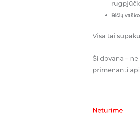
rugpjūči
Bičių vaško
Visa tai supaku
Ši dovana – ne t
primenanti api
Neturime