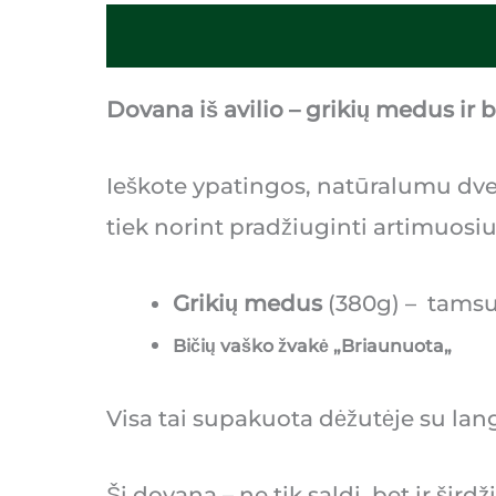
Aprašymas
Dovana iš avilio – grikių medus ir 
Ieškote ypatingos, natūralumu dvel
tiek norint pradžiuginti artimuosiu
Grikių medus
(380g) – tamsus
Bičių vaško žvakė „
Briaunuota
„
Visa tai supakuota dėžutėje su lang
Ši dovana – ne tik saldi, bet ir šir