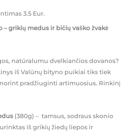
untimas 3.5 Eur.
o – grikių medus ir bičių vaško žvakė
gos, natūralumu dvelkiančios dovanos?
inys iš Valūnų bityno puikiai tiks tiek
norint pradžiuginti artimuosius. Rinkinį
medus
(380g) – tamsus, sodraus skonio
rinktas iš grikių žiedų liepos ir