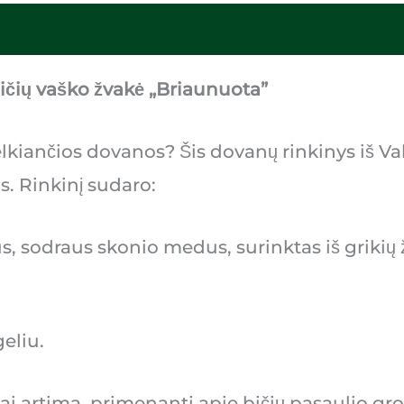
bičių vaško žvakė „Briaunuota”
kiančios dovanos? Šis dovanų rinkinys iš Val
s. Rinkinį sudaro:
, sodraus skonio medus, surinktas iš grikių ž
eliu.
džiai artima, primenanti apie bičių pasaulio gr