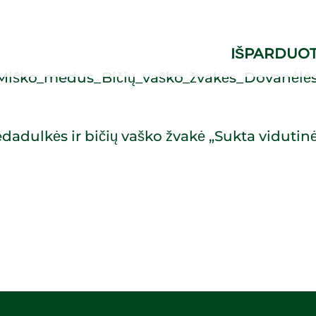
IŠPARDUO
dadulkės ir bičių vaško žvakė „Sukta vidutin