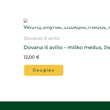
Dovanos iš avilio
Dovana iš avilio – miško medus, žie
12,00
€
Daugiau