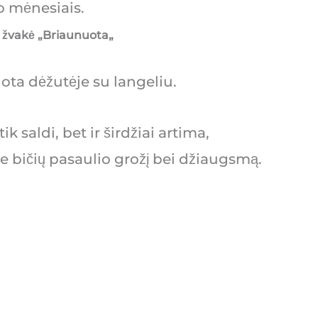
o mėnesiais.
 žvakė „
Briaunuota
„
ota dėžutėje su langeliu.
ik saldi, bet ir širdžiai artima,
e bičių pasaulio grožį bei džiaugsmą.