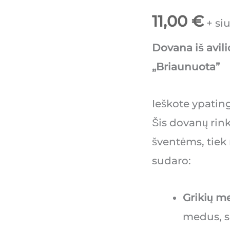
11,00
€
+ si
Dovana iš avili
„Briaunuota”
Ieškote ypatin
Šis dovanų rink
šventėms, tiek 
sudaro:
Grikių 
medus, su