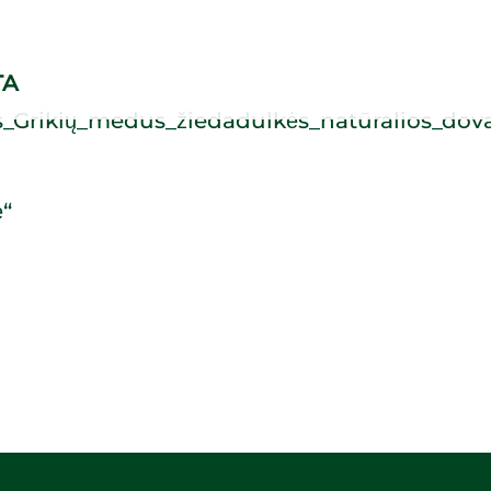
TA
ė“