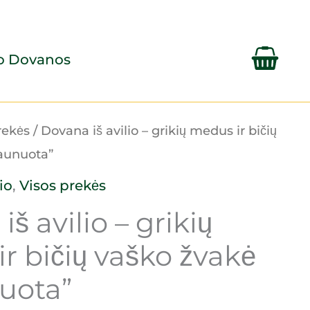
lo Dovanos
rekės
/ Dovana iš avilio – grikių medus ir bičių
iaunuota”
io
,
Visos prekės
š avilio – grikių
r bičių vaško žvakė
uota”