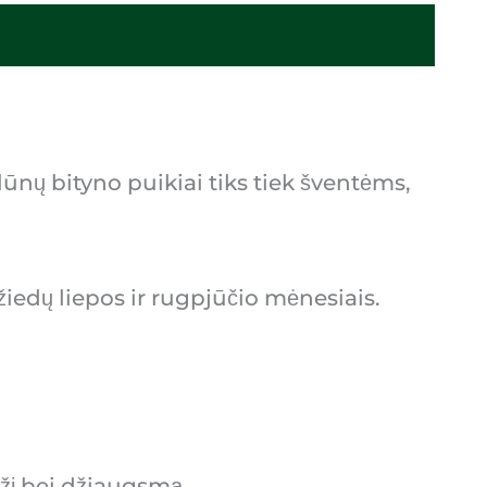
ūnų bityno puikiai tiks tiek šventėms,
iedų liepos ir rugpjūčio mėnesiais.
ožį bei džiaugsmą.