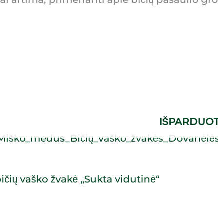
IŠPARDUO
bičių vaško žvakė „Sukta vidutinė“