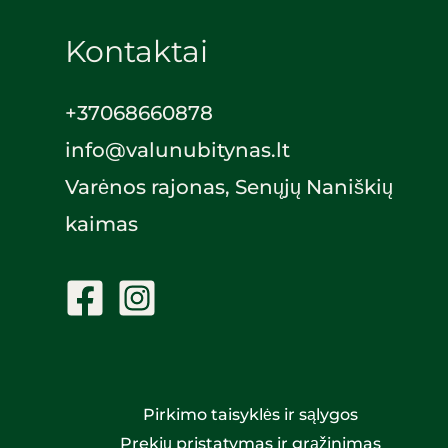
Kontaktai
+370
68660878
info@valunubitynas.lt
Varėnos rajonas, Senųjų Naniškių
kaimas
Pirkimo taisyklės ir sąlygos
Prekių pristatymas ir grąžinimas