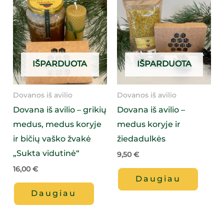
IŠPARDUOTA
IŠPARDUOTA
Dovanos iš avilio
Dovanos iš avilio
Dovana iš avilio – grikių
Dovana iš avilio –
medus, medus koryje
medus koryje ir
ir bičių vaško žvakė
žiedadulkės
„Sukta vidutinė“
9,50
€
16,00
€
Daugiau
Daugiau