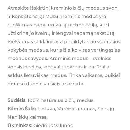
Atraskite išskirtinį kreminio bičių medaus skonį
ir konsistenciją! Mūsų kreminis medus yra
ruošiamas pagal unikalią technologiją, kuri
užtikrina jo švelnų ir lengvai tepamą tekstūrą.
Kiekvienas stiklainis yra pripildytas aukščiausios
kokybės medaus, kuris išlaiko visas vertingąsias
medaus savybes. Kreminis medus – švelnios
konsistencijos, lengvai tepamas ir natūraliai
saldus lietuviškas medus. Tinka vaikams, puikiai
dera su duona, vaisiais ar arbata.
Sudėtis:
100% natūralus bičių medus.
Kilmės Šalis:
Lietuva, Varėnos rajonas, Senųjų
Naniškių kaimas.
Ūkininkas:
Giedrius Valūnas