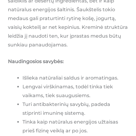
saldiklis ar desertų ingredientas, bet ir kaip
natūralus energijos šaltinis. Šaukštelis tokio
medaus gali praturtinti rytinę košę, jogurtą,
vaisių kokteilį ar net kepinius. Kreminė struktūra
leidžia jį naudoti ten, kur įprastas medus būtų
sunkiau panaudojamas.
Naudingosios savybės:
Išlieka natūraliai saldus ir aromatingas.
Lengvai virškinamas, todėl tinka tiek
vaikams, tiek suaugusiems.
Turi antibakterinių savybių, padeda
stiprinti imuninę sistemą.
Tinka kaip natūralus energijos užtaisas
prieš fizinę veiklą ar po jos.