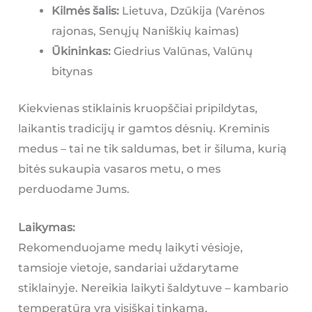
Kilmės šalis:
Lietuva, Dzūkija (Varėnos
rajonas, Senųjų Naniškių kaimas)
Ūkininkas:
Giedrius Valūnas, Valūnų
bitynas
Kiekvienas stiklainis kruopščiai pripildytas,
laikantis tradicijų ir gamtos dėsnių. Kreminis
medus – tai ne tik saldumas, bet ir šiluma, kurią
bitės sukaupia vasaros metu, o mes
perduodame Jums.
Laikymas:
Rekomenduojame medų laikyti vėsioje,
tamsioje vietoje, sandariai uždarytame
stiklainyje. Nereikia laikyti šaldytuve – kambario
temperatūra yra visiškai tinkama.