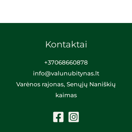
Kontaktai
+370
68660878
info@valunubitynas.lt
Varėnos rajonas, Senųjų Naniškių
kaimas