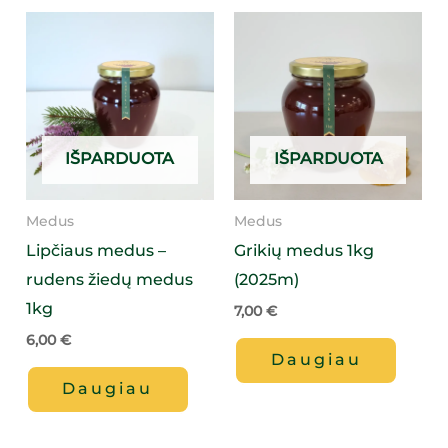
IŠPARDUOTA
IŠPARDUOTA
Medus
Medus
Lipčiaus medus –
Grikių medus 1kg
rudens žiedų medus
(2025m)
1kg
7,00
€
6,00
€
Daugiau
Daugiau