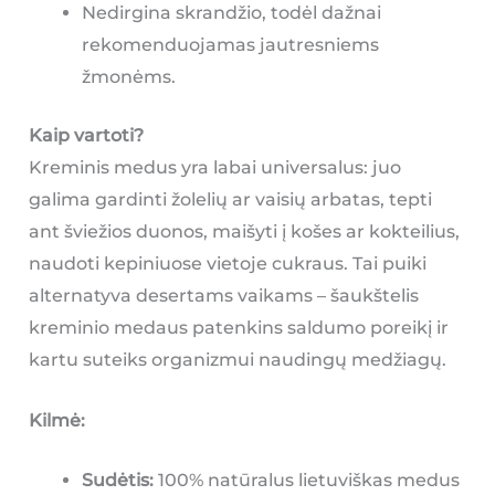
Nedirgina skrandžio, todėl dažnai
rekomenduojamas jautresniems
žmonėms.
Kaip vartoti?
Kreminis medus yra labai universalus: juo
galima gardinti žolelių ar vaisių arbatas, tepti
ant šviežios duonos, maišyti į košes ar kokteilius,
naudoti kepiniuose vietoje cukraus. Tai puiki
alternatyva desertams vaikams – šaukštelis
kreminio medaus patenkins saldumo poreikį ir
kartu suteiks organizmui naudingų medžiagų.
Kilmė:
Sudėtis:
100% natūralus lietuviškas medus