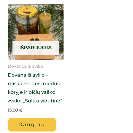
IŠPARDUOTA
Dovanos iš avilio
Dovana iš avilio –
miško medus, medus
koryje ir bičių vaško
žvakė „Sukta vidutinė“
15,00
€
Daugiau