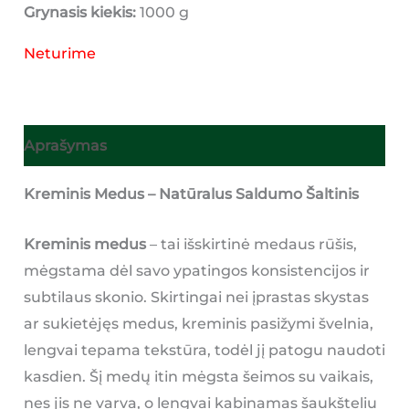
Grynasis kiekis:
1000 g
Neturime
Aprašymas
Kreminis Medus – Natūralus Saldumo Šaltinis
Kreminis medus
– tai išskirtinė medaus rūšis,
mėgstama dėl savo ypatingos konsistencijos ir
subtilaus skonio. Skirtingai nei įprastas skystas
ar sukietėjęs medus, kreminis pasižymi švelnia,
lengvai tepama tekstūra, todėl jį patogu naudoti
kasdien. Šį medų itin mėgsta šeimos su vaikais,
nes jis ne varva, o lengvai kabinamas šaukšteliu