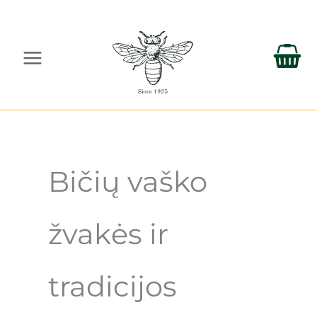
Pereiti
prie
turinio
Bičių vaško
žvakės ir
tradicijos