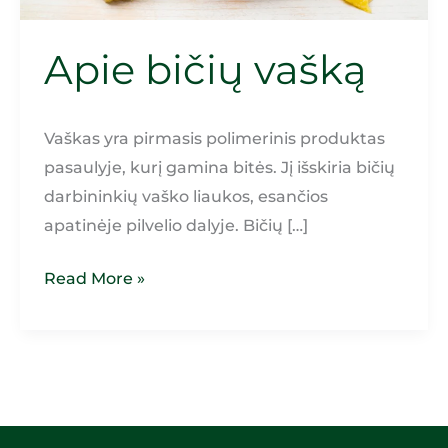
Apie bičių vašką
Vaškas yra pirmasis polimerinis produktas
pasaulyje, kurį gamina bitės. Jį išskiria bičių
darbininkių vaško liaukos, esančios
apatinėje pilvelio dalyje. Bičių […]
Apie
Read More »
bičių
vašką