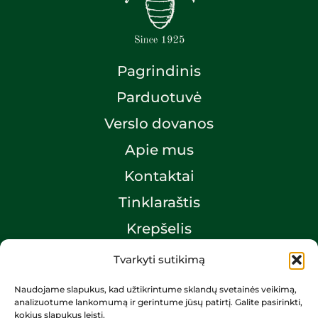
Pagrindinis
Parduotuvė
Verslo dovanos
Apie mus
Kontaktai
Tinklaraštis
Krepšelis
Mano paskyra
Tvarkyti sutikimą
Naudojame slapukus, kad užtikrintume sklandų svetainės veikimą,
analizuotume lankomumą ir gerintume jūsų patirtį. Galite pasirinkti,
kokius slapukus leisti.