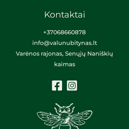
Kontaktai
+370
68660878
info@valunubitynas.lt
Varėnos rajonas, Senųjų Naniškių
kaimas