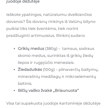
juodoje dėžutėje
Ieškote ypatingos, natūralumu dvelkiančios
dovanos? Šis dovanų rinkinys iš Valūnų bityno
puikiai tiks tiek šventėms, tiek norint
pradžiuginti artimuosius. Rinkinį sudaro:
Grikių medus
(380g) – tamsus, sodraus
skonio medus, surinktas iš grikių žiedų
liepos ir rugpjūčio mėnesiais.
Žiedadulkės
(100g) – pilnaverčių baltymų,
mineralinių medžiagų ir mikroelementų
šaltinis.
Bičių vaško žvakė „Briaunuota“
Visa tai supakuota juodoje kartoninėje dėžutėje