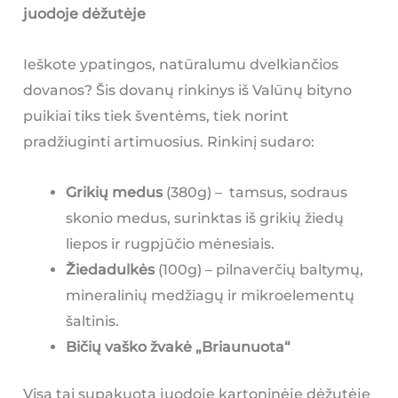
juodoje dėžutėje
Ieškote ypatingos, natūralumu dvelkiančios
dovanos? Šis dovanų rinkinys iš Valūnų bityno
puikiai tiks tiek šventėms, tiek norint
pradžiuginti artimuosius. Rinkinį sudaro:
Grikių medus
(380g) – tamsus, sodraus
skonio medus, surinktas iš grikių žiedų
liepos ir rugpjūčio mėnesiais.
Žiedadulkės
(100g) – pilnaverčių baltymų,
mineralinių medžiagų ir mikroelementų
šaltinis.
Bičių vaško žvakė „Briaunuota“
Visa tai supakuota juodoje kartoninėje dėžutėje