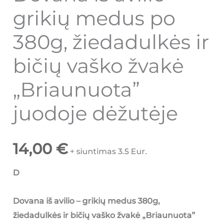
grikių medus po
380g, žiedadulkės ir
bičių vaško žvakė
„Briaunuota”
juodoje dėžutėje
14,00
€
+ siuntimas 3.5 Eur.
D
Dovana iš avilio – grikių medus 380g,
žiedadulkės ir bičių vaško žvakė „Briaunuota”