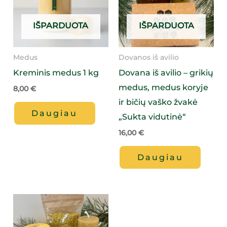
IŠPARDUOTA
IŠPARDUOTA
Medus
Dovanos iš avilio
Kreminis medus 1 kg
Dovana iš avilio – grikių
medus, medus koryje
8,00
€
ir bičių vaško žvakė
Daugiau
„Sukta vidutinė“
16,00
€
Daugiau