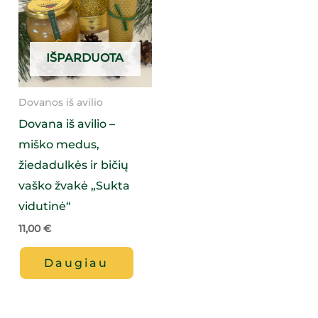
IŠPARDUOTA
Dovanos iš avilio
Dovana iš avilio –
miško medus,
žiedadulkės ir bičių
vaško žvakė „Sukta
vidutinė“
11,00
€
Daugiau