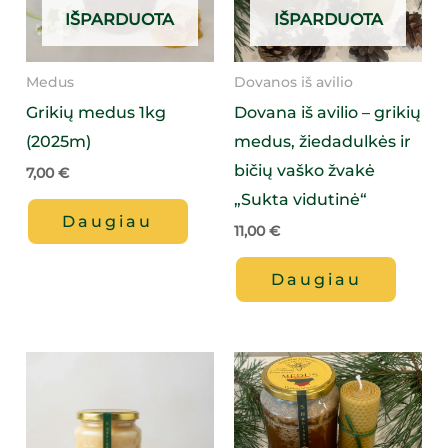
IŠPARDUOTA
IŠPARDUOTA
Medus
Dovanos iš avilio
Grikių medus 1kg
Dovana iš avilio – grikių
(2025m)
medus, žiedadulkės ir
bičių vaško žvakė
7,00
€
„Sukta vidutinė“
Daugiau
11,00
€
Daugiau