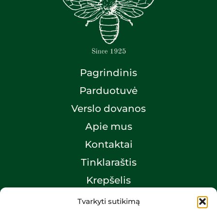
Pagrindinis
Parduotuvė
Verslo dovanos
Apie mus
Kontaktai
Tinklaraštis
Krepšelis
Mano paskyra
Tvarkyti sutikimą