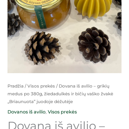
Pradžia
/
Visos prekės
/ Dovana iš avilio – grikių
medus po 380g, žiedadulkės ir bičių vaško žvakė
„Briaunuota” juodoje dėžutėje
Dovanos iš avilio
,
Visos prekės
Dovana iš avilio –