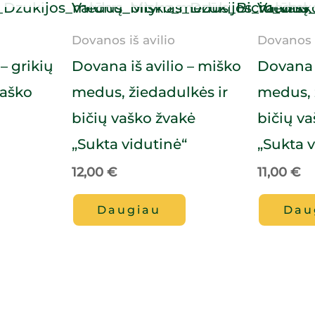
Dovanos iš avilio
Dovanos i
– grikių
Dovana iš avilio – miško
Dovana i
vaško
medus, žiedadulkės ir
medus, 
u
bičių vaško žvakė
bičių v
„Sukta vidutinė“
„Sukta 
12,00
€
11,00
€
Daugiau
Dau