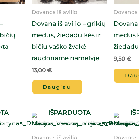
Dovanos iš avilio
Dovanos i
 –
Dovana iš avilio – grikių
Dovana i
bičių
medus, žiedadulkės ir
medus k
kta
bičių vaško žvakė
žiedadu
raudoname namelyje
9,50
€
13,00
€
Dau
Daugiau
OTA
IŠPARDUOTA
IŠ
Dovanos iš avilio
Dovanos i