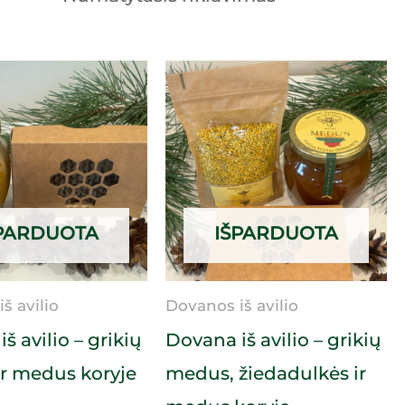
PARDUOTA
IŠPARDUOTA
š avilio
Dovanos iš avilio
š avilio – grikių
Dovana iš avilio – grikių
r medus koryje
medus, žiedadulkės ir