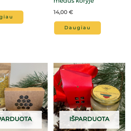
medus koryje
14,00
€
giau
Daugiau
PARDUOTA
IŠPARDUOTA