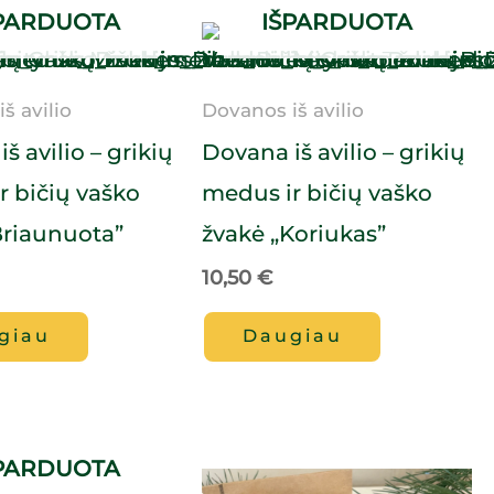
PARDUOTA
IŠPARDUOTA
š avilio
Dovanos iš avilio
š avilio – grikių
Dovana iš avilio – grikių
r bičių vaško
medus ir bičių vaško
Briaunuota”
žvakė „Koriukas”
10,50
€
giau
Daugiau
PARDUOTA