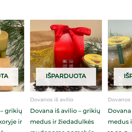
OTA
IŠPARDUOTA
IŠ
Dovanos iš avilio
Dovanos i
– grikių
Dovana iš avilio – grikių
Dovana i
ryje ir
medus ir žiedadulkės
medus i