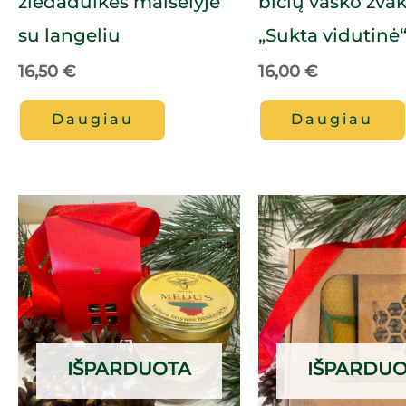
žiedadulkės maišelyje
bičių vaško žva
su langeliu
„Sukta vidutinė
16,50
€
16,00
€
Daugiau
Daugiau
IŠPARDUOTA
IŠPARDU