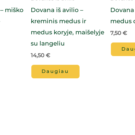
 – miško
Dovana iš avilio –
Dovana i
e
kreminis medus ir
medus d
medus koryje, maišelyje
7,50
€
su langeliu
Dau
14,50
€
Daugiau