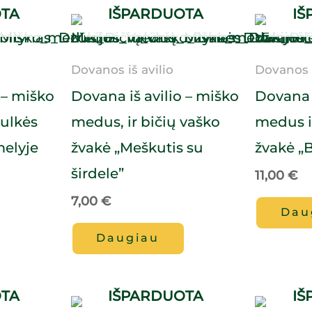
OTA
IŠPARDUOTA
IŠ
Dovanos iš avilio
Dovanos i
 – miško
Dovana iš avilio – miško
Dovana i
ulkės
medus, ir bičių vaško
medus i
elyje
žvakė „Meškutis su
žvakė „
širdele”
11,00
€
7,00
€
Dau
Daugiau
OTA
IŠPARDUOTA
IŠ