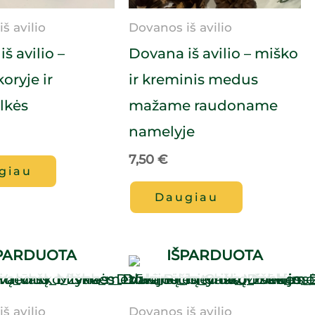
š avilio
Dovanos iš avilio
š avilio –
Dovana iš avilio – miško
oryje ir
ir kreminis medus
lkės
mažame raudoname
namelyje
7,50
€
giau
Daugiau
PARDUOTA
IŠPARDUOTA
š avilio
Dovanos iš avilio