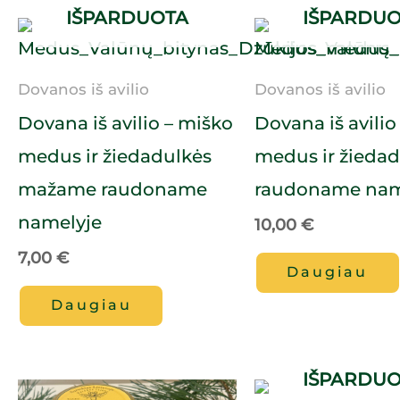
IŠPARDUOTA
IŠPARDU
Dovanos iš avilio
Dovanos iš avilio
Dovana iš avilio – miško
Dovana iš avilio
medus ir žiedadulkės
medus ir žiedad
mažame raudoname
raudoname nam
namelyje
10,00
€
7,00
€
Daugiau
Daugiau
IŠPARDU