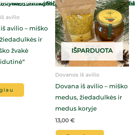
š avilio
š avilio – miško
žiedadulkės ir
aško žvakė
IŠPARDUOTA
vidutinė“
Dovanos iš avilio
Dovana iš avilio – miško
giau
medus, žiedadulkės ir
medus koryje
13,00
€