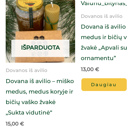
Dovanos iš avilio
Dovana iš avilio 
medus ir bičių 
žvakė „Apvali s
IŠPARDUOTA
ornamentu”
13,00
€
Dovanos iš avilio
Dovana iš avilio – miško
Daugiau
medus, medus koryje ir
bičių vaško žvakė
„Sukta vidutinė“
15,00
€