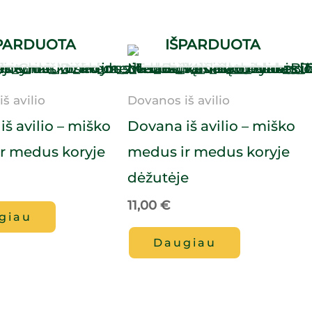
PARDUOTA
IŠPARDUOTA
š avilio
Dovanos iš avilio
š avilio – miško
Dovana iš avilio – miško
r medus koryje
medus ir medus koryje
dėžutėje
11,00
€
giau
Daugiau