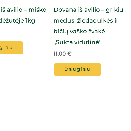
š avilio – miško
Dovana iš avilio – grikių
ėžutėje 1kg
medus, žiedadulkės ir
bičių vaško žvakė
„Sukta vidutinė“
giau
11,00
€
Daugiau