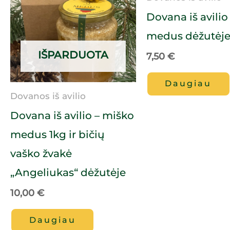
Dovana iš avilio
medus dėžutėj
IŠPARDUOTA
7,50
€
Daugiau
Dovanos iš avilio
Dovana iš avilio – miško
medus 1kg ir bičių
vaško žvakė
„Angeliukas“ dėžutėje
10,00
€
Daugiau