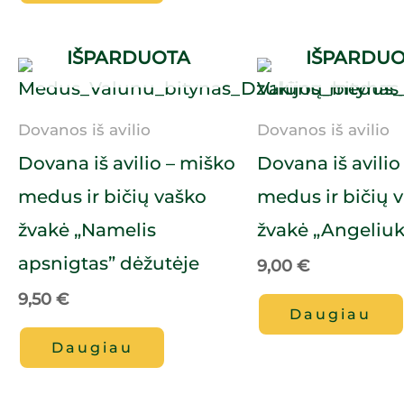
IŠPARDUOTA
IŠPARDU
Dovanos iš avilio
Dovanos iš avilio
Dovana iš avilio – miško
Dovana iš avilio
medus ir bičių vaško
medus ir bičių 
žvakė „Namelis
žvakė „Angeliuk
apsnigtas” dėžutėje
9,00
€
9,50
€
Daugiau
Daugiau