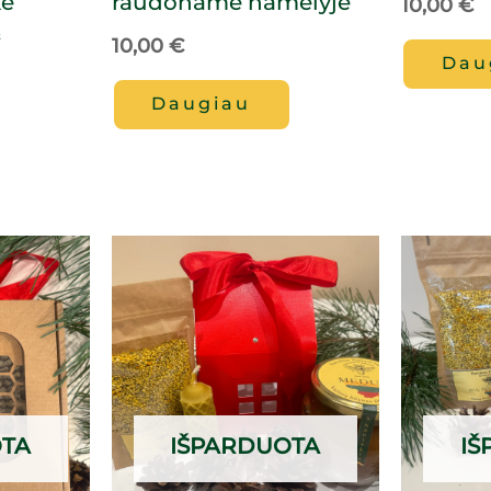
kė
raudoname namelyje
10,00
€
“
10,00
€
Dau
Daugiau
OTA
IŠPARDUOTA
IŠ