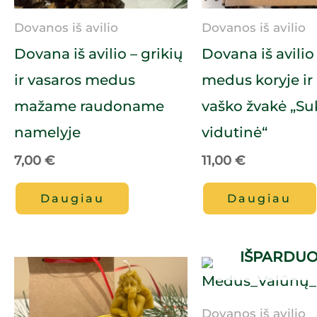
Dovanos iš avilio
Dovanos iš avilio
Dovana iš avilio – grikių
Dovana iš avilio
ir vasaros medus
medus koryje ir 
mažame raudoname
vaško žvakė „Su
namelyje
vidutinė“
7,00
€
11,00
€
Daugiau
Daugiau
IŠPARDU
Dovanos iš avilio