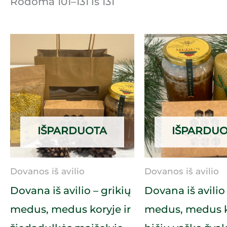
Rodoma 101–131 iš 131
IŠPARDUOTA
IŠPARDU
Dovanos iš avilio
Dovanos iš avilio
Dovana iš avilio – grikių
Dovana iš avilio 
medus, medus koryje ir
medus, medus ko