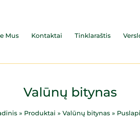
ie Mus
Kontaktai
Tinklaraštis
Vers
Valūnų bitynas
adinis
Produktai
Valūnų bitynas
Puslapi