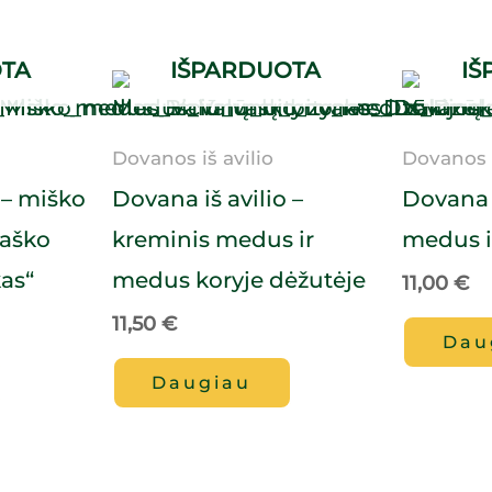
OTA
IŠPARDUOTA
IŠ
Dovanos iš avilio
Dovanos i
 – miško
Dovana iš avilio –
Dovana i
vaško
kreminis medus ir
medus i
as“
medus koryje dėžutėje
11,00
€
11,50
€
Dau
Daugiau